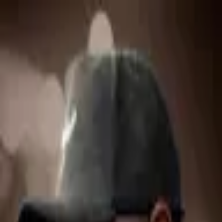
Alēx Reis
Corporate Barber® 💈 🏢
Total estimado de seguidores nas redes sociais
:
2.156
2156