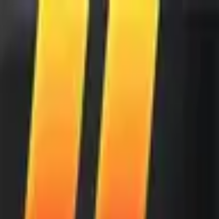
Full Section
//® Blocos Modulares 🎛️