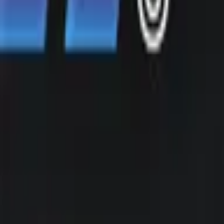
0
Enviar
Conheça todos os blocos da Full Link e entenda como
cada elemento pode transformar seu link em uma