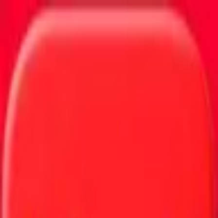
ifood
Deu vontade? Pede ifood já 💨