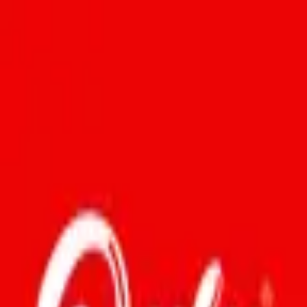
Only Pizza
🍕 Nada além de pizza!
Total estimado de seguidores nas redes sociais
:
837
837