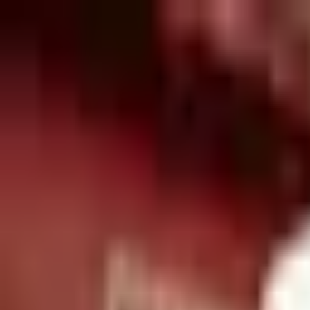
senamc
Out Now, ESFORÇO & TALENTO