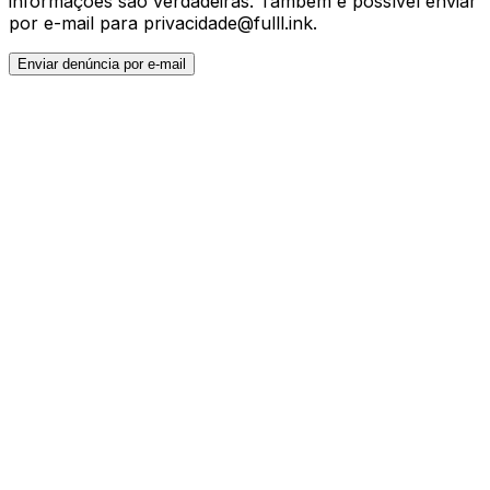
informações são verdadeiras. Também é possível enviar
por e-mail para
privacidade@fulll.ink
.
Enviar denúncia por e-mail