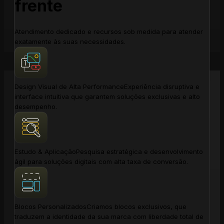
frente
Atendimento dedicado e recursos sob medida para atender
exatamente às suas necessidades.
Design Visual de Alta Performance
Experiência disruptiva e
interface intuitiva que garantem soluções exclusivas e alto
desempenho.
Estudo & Aplicação
Pesquisa estratégica e desenvolvimento
ágil para soluções digitais com alta taxa de conversão.
Blocos Personalizados
Criamos blocos exclusivos, que
traduzem a identidade da sua marca com liberdade total de