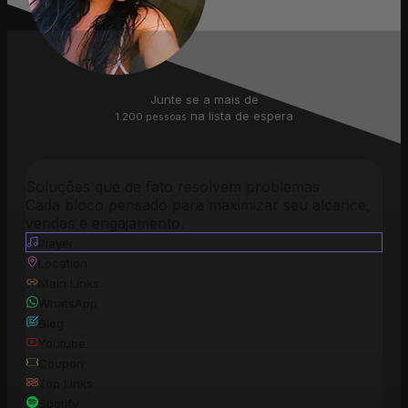
Junte se a mais de
 na lista de espera
1.200 pessoas
Soluções que de fato resolvem problemas
Cada bloco pensado para maximizar seu alcance,
vendas e engajamento.
Player
Location
Main Links
WhatsApp
Blog
Youtube
Coupon
Top Links
Spotify