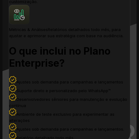
customização.
Métricas & Análises
Relatórios detalhados todo mês, para
ajustar e aprimorar sua estratégia com base na audiência.
O que inclui no Plano
Enterprise?
Ajustes sob demanda para campanhas e lançamentos
Suporte direto e personalizado pelo WhatsApp™
Desenvolvedores sêniores para manutenção e evolução
contínua
Ambiente de teste exclusivo para experimentar as
alterações
Ajustes sob demanda para campanhas e lançamentos.
Relatório detalhado todo mês